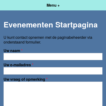
Menu +
Evenementen Startpagina
U kunt contact opnemen met de paginabeheerder via
onderstaand formulier.
Uw naam
*
Uw e-mailadres
*
Uw vraag of opmerking
*